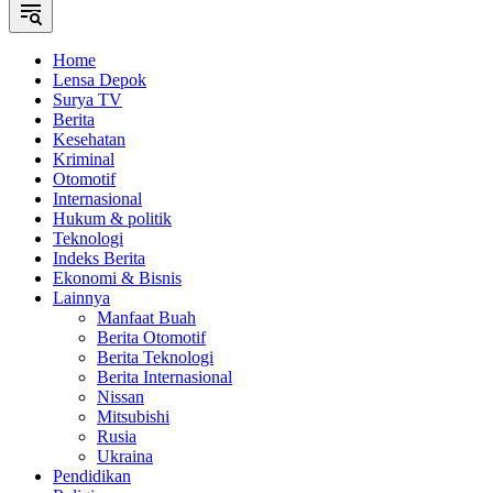
Home
Lensa Depok
Surya TV
Berita
Kesehatan
Kriminal
Otomotif
Internasional
Hukum & politik
Teknologi
Indeks Berita
Ekonomi & Bisnis
Lainnya
Manfaat Buah
Berita Otomotif
Berita Teknologi
Berita Internasional
Nissan
Mitsubishi
Rusia
Ukraina
Pendidikan