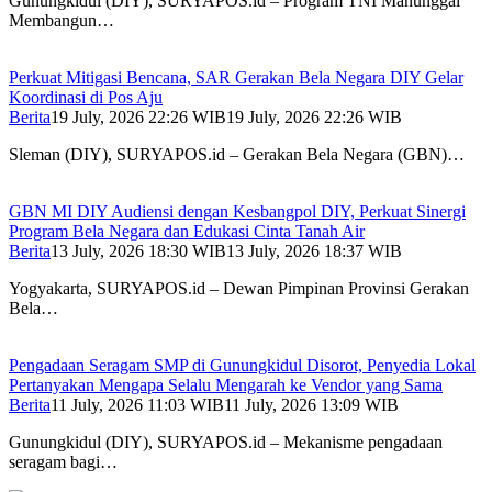
Gunungkidul (DIY), SURYAPOS.id – Program TNI Manunggal
Membangun…
Perkuat Mitigasi Bencana, SAR Gerakan Bela Negara DIY Gelar
Koordinasi di Pos Aju
Berita
19 July, 2026 22:26 WIB
19 July, 2026 22:26 WIB
Sleman (DIY), SURYAPOS.id – Gerakan Bela Negara (GBN)…
GBN MI DIY Audiensi dengan Kesbangpol DIY, Perkuat Sinergi
Program Bela Negara dan Edukasi Cinta Tanah Air
Berita
13 July, 2026 18:30 WIB
13 July, 2026 18:37 WIB
Yogyakarta, SURYAPOS.id – Dewan Pimpinan Provinsi Gerakan
Bela…
Pengadaan Seragam SMP di Gunungkidul Disorot, Penyedia Lokal
Pertanyakan Mengapa Selalu Mengarah ke Vendor yang Sama
Berita
11 July, 2026 11:03 WIB
11 July, 2026 13:09 WIB
Gunungkidul (DIY), SURYAPOS.id – Mekanisme pengadaan
seragam bagi…