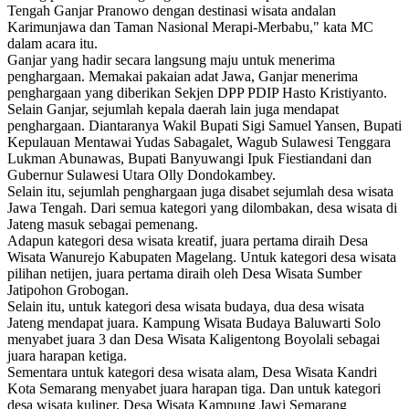
Tengah Ganjar Pranowo dengan destinasi wisata andalan
Karimunjawa dan Taman Nasional Merapi-Merbabu," kata MC
dalam acara itu.
Ganjar yang hadir secara langsung maju untuk menerima
penghargaan. Memakai pakaian adat Jawa, Ganjar menerima
penghargaan yang diberikan Sekjen DPP PDIP Hasto Kristiyanto.
Selain Ganjar, sejumlah kepala daerah lain juga mendapat
penghargaan. Diantaranya Wakil Bupati Sigi Samuel Yansen, Bupati
Kepulauan Mentawai Yudas Sabagalet, Wagub Sulawesi Tenggara
Lukman Abunawas, Bupati Banyuwangi Ipuk Fiestiandani dan
Gubernur Sulawesi Utara Olly Dondokambey.
Selain itu, sejumlah penghargaan juga disabet sejumlah desa wisata
Jawa Tengah. Dari semua kategori yang dilombakan, desa wisata di
Jateng masuk sebagai pemenang.
Adapun kategori desa wisata kreatif, juara pertama diraih Desa
Wisata Wanurejo Kabupaten Magelang. Untuk kategori desa wisata
pilihan netijen, juara pertama diraih oleh Desa Wisata Sumber
Jatipohon Grobogan.
Selain itu, untuk kategori desa wisata budaya, dua desa wisata
Jateng mendapat juara. Kampung Wisata Budaya Baluwarti Solo
menyabet juara 3 dan Desa Wisata Kaligentong Boyolali sebagai
juara harapan ketiga.
Sementara untuk kategori desa wisata alam, Desa Wisata Kandri
Kota Semarang menyabet juara harapan tiga. Dan untuk kategori
desa wisata kuliner, Desa Wisata Kampung Jawi Semarang