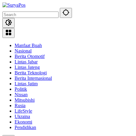
Skip
to
content
Manfaat Buah
Nasional
Berita Otomotif
Lintas Jabar
Lintas Jateng
Berita Teknologi
Berita Internasional
Lintas Jatim
Politik
Nissan
Mitsubishi
Rusia
LifeStyle
Ukraina
Ekonomi
Pendidikan