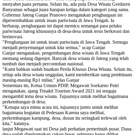
menyabet juara pertama. Selain itu, ada pula Desa Wisata Gerduren
Banyumas sebagai juara harapan ketiga dalam kategori yang sama.
Gubernur Jateng Ganjar Pranowo mengatakan penghargaan ini
dipersembahkan untuk insan pariwisata di Jawa Tengah. Ia
berharap, penghargaan ini dapat memicu semangat para pelaku
pariwisata Jateng khususnya di desa-desa untuk terus berkreasi dan
berinovasi.
"Penghargaan ini untuk insan pariwisata di Jawa Tengah. Semoga
menjadi penyemangat untuk kita semua," ucap Ganjar
Ganjar mengatakan, pengembangan desa wisata di Jawa Tengah
memang sedang digenjot. Banyak desa wisata di Jateng yang telah
tumbuh dan menjadi percontohan nasional.
"Kami bahkan sudah buatkan Perda Khusus Desa Wisata. Selain itu,
setiap ada desa wisata unggulan, kami memberikan uang pembinaan
masing-masing Rp1 miliar," jelas Ganjar
Sementara itu, Ketua Umum PDIP, Megawati Soekarno Putri
mengatakan, ajang Trisakti Tourism Award 2021 ini sengaja
mengambil tema desa wisata. Tujuannya untuk melihat bagaimana
perkembangan di desa.
"Kenapa saya minta acara ini, tujuannya justru untuk melihat
bagaimana kegiatan di Pedesaan Karena saya melihat,
perkembangan kampung, desa, dusun itu seringkali terlewati oleh
kita," katanya.
lanjut Megawati saat ini Desa jadi perhatian pemerintah pusat. Dana
desa sudah digelontorkan cukup besar, sehingga harus dilihat