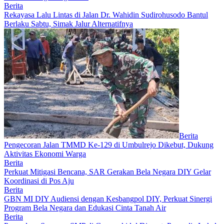
Berita
Rekayasa Lalu Lintas di Jalan Dr. Wahidin Sudirohusodo Bantul
Berlaku Sabtu, Simak Jalur Alternatifnya
Berita
Pengecoran Jalan TMMD Ke-129 di Umbulrejo Dikebut, Dukung
Aktivitas Ekonomi Warga
Berita
Perkuat Mitigasi Bencana, SAR Gerakan Bela Negara DIY Gelar
Koordinasi di Pos Aju
Berita
GBN MI DIY Audiensi dengan Kesbangpol DIY, Perkuat Sinergi
Program Bela Negara dan Edukasi Cinta Tanah Air
Berita