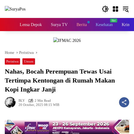
Skip
to
content
Home
Lensa Depok
Surya TV
Berita
Kesehatan
Krimin
Home
Peristiwa
Peristiwa
Umum
Nahas, Bocah Perempuan Tewas Usai
Tertimpa Kentongan di Rumah Makan
Kopi Ingkar Janji
BLY
2 Min Read
20 October, 2025 08:15 WIB