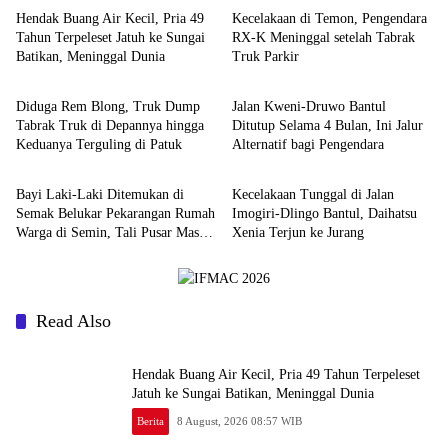
Hendak Buang Air Kecil, Pria 49
Kecelakaan di Temon, Pengendara
Tahun Terpeleset Jatuh ke Sungai
RX-K Meninggal setelah Tabrak
Batikan, Meninggal Dunia
Truk Parkir
Berita
Berita
Diduga Rem Blong, Truk Dump
Jalan Kweni-Druwo Bantul
Tabrak Truk di Depannya hingga
Ditutup Selama 4 Bulan, Ini Jalur
Keduanya Terguling di Patuk
Alternatif bagi Pengendara
Berita
Berita
Bayi Laki-Laki Ditemukan di
Kecelakaan Tunggal di Jalan
Semak Belukar Pekarangan Rumah
Imogiri-Dlingo Bantul, Daihatsu
Warga di Semin, Tali Pusar Masih
Xenia Terjun ke Jurang
Menempel
Read Also
Hendak Buang Air Kecil, Pria 49 Tahun Terpeleset
Jatuh ke Sungai Batikan, Meninggal Dunia
Berita
8 August, 2026 08:57 WIB