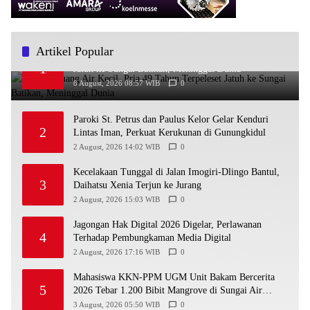
Artikel Popular
Hendak Buang Air Kecil, Pria 49 Tahun Terpeleset
1
Jatuh ke Sungai Batikan, Meninggal Dunia
8 August, 2026 08:57 WIB
0
Paroki St. Petrus dan Paulus Kelor Gelar Kenduri
2
Lintas Iman, Perkuat Kerukunan di Gunungkidul
2 August, 2026 14:02 WIB
0
Kecelakaan Tunggal di Jalan Imogiri-Dlingo Bantul,
3
Daihatsu Xenia Terjun ke Jurang
2 August, 2026 15:03 WIB
0
Jagongan Hak Digital 2026 Digelar, Perlawanan
4
Terhadap Pembungkaman Media Digital
2 August, 2026 17:16 WIB
0
Mahasiswa KKN-PPM UGM Unit Bakam Bercerita
5
2026 Tebar 1.200 Bibit Mangrove di Sungai Air
Layang
3 August, 2026 05:50 WIB
0