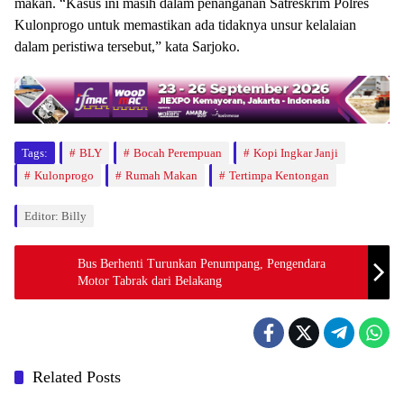
makan. “Kasus ini masih dalam penanganan Satreskrim Polres
Kulonprogo untuk memastikan ada tidaknya unsur kelalaian
dalam peristiwa tersebut,” kata Sarjoko.
Tags:
BLY
Bocah Perempuan
Kopi Ingkar Janji
Kulonprogo
Rumah Makan
Tertimpa Kentongan
Editor: Billy
Bus Berhenti Turunkan Penumpang, Pengendara
Motor Tabrak dari Belakang
Related Posts
Berita
Berita