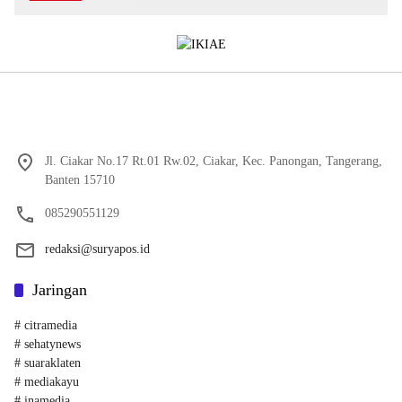
Jl. Ciakar No.17 Rt.01 Rw.02, Ciakar, Kec. Panongan, Tangerang,
Banten 15710
085290551129
redaksi@suryapos.id
Jaringan
# citramedia
# sehatynews
# suaraklaten
# mediakayu
# inamedia