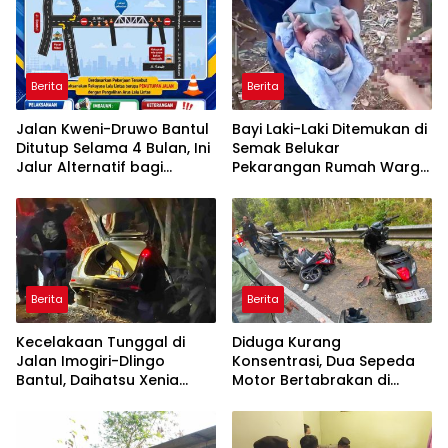
Berita
Berita
Jalan Kweni-Druwo Bantul
Bayi Laki-Laki Ditemukan di
Ditutup Selama 4 Bulan, Ini
Semak Belukar
Jalur Alternatif bagi
Pekarangan Rumah Warga
Pengendara
di Semin, Tali Pusar Masih
Menempel
Berita
Berita
Kecelakaan Tunggal di
Diduga Kurang
Jalan Imogiri-Dlingo
Konsentrasi, Dua Sepeda
Bantul, Daihatsu Xenia
Motor Bertabrakan di
Terjun ke Jurang
Gading Playen, Mahasiswi
Meninggal