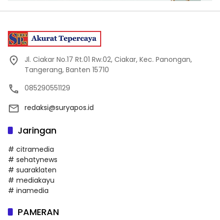
Jl. Ciakar No.17 Rt.01 Rw.02, Ciakar, Kec. Panongan,
Tangerang, Banten 15710
085290551129
redaksi@suryapos.id
Jaringan
# citramedia
# sehatynews
# suaraklaten
# mediakayu
# inamedia
PAMERAN