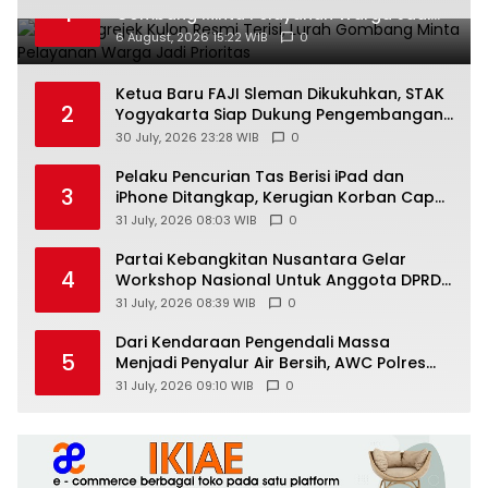
1
Gombang Minta Pelayanan Warga Jadi
Prioritas
6 August, 2026 15:22 WIB
0
Ketua Baru FAJI Sleman Dikukuhkan, STAK
2
Yogyakarta Siap Dukung Pengembangan
Arung Jeram DIY
30 July, 2026 23:28 WIB
0
Pelaku Pencurian Tas Berisi iPad dan
3
iPhone Ditangkap, Kerugian Korban Capai
Rp25 Juta
31 July, 2026 08:03 WIB
0
Partai Kebangkitan Nusantara Gelar
4
Workshop Nasional Untuk Anggota DPRD
Kabupaten/Kota di Yogyakarta
31 July, 2026 08:39 WIB
0
Dari Kendaraan Pengendali Massa
5
Menjadi Penyalur Air Bersih, AWC Polres
Gunungkidul Bantu Warga Kekeringan
31 July, 2026 09:10 WIB
0