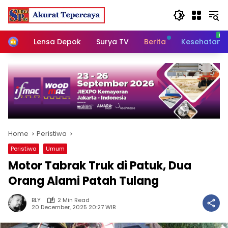
Skip
to
content
Home
Lensa Depok
Surya TV
Berita
Kesehatan
Home
Peristiwa
Peristiwa
Umum
Motor Tabrak Truk di Patuk, Dua
Orang Alami Patah Tulang
BLY
2 Min Read
20 December, 2025 20:27 WIB