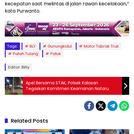
kecepatan saat melintas di jalan rawan kecelakaan,”
kata Purwanto.
Tags:
BLY
Gunungkidul
Motor Tabrak Truk
Patah Tulang
Patuk
Editor: Billy
Apel Bersama STAK, Polsek Kalasan
Tegaskan Komitmen Keamanan Nataru
Related Posts