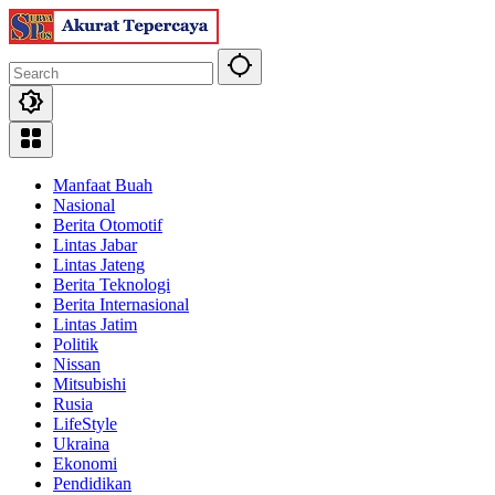
Skip
to
content
Manfaat Buah
Nasional
Berita Otomotif
Lintas Jabar
Lintas Jateng
Berita Teknologi
Berita Internasional
Lintas Jatim
Politik
Nissan
Mitsubishi
Rusia
LifeStyle
Ukraina
Ekonomi
Pendidikan