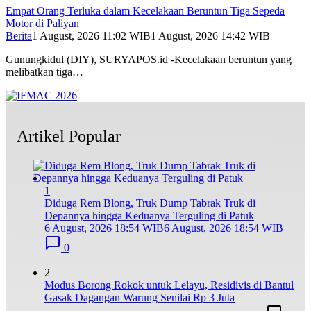
Empat Orang Terluka dalam Kecelakaan Beruntun Tiga Sepeda
Motor di Paliyan
Berita
1 August, 2026 11:02 WIB
1 August, 2026 14:42 WIB
Gunungkidul (DIY), SURYAPOS.id -Kecelakaan beruntun yang
melibatkan tiga…
Artikel Popular
1
Diduga Rem Blong, Truk Dump Tabrak Truk di
Depannya hingga Keduanya Terguling di Patuk
6 August, 2026 18:54 WIB
6 August, 2026 18:54 WIB
0
2
Modus Borong Rokok untuk Lelayu, Residivis di Bantul
Gasak Dagangan Warung Senilai Rp 3 Juta