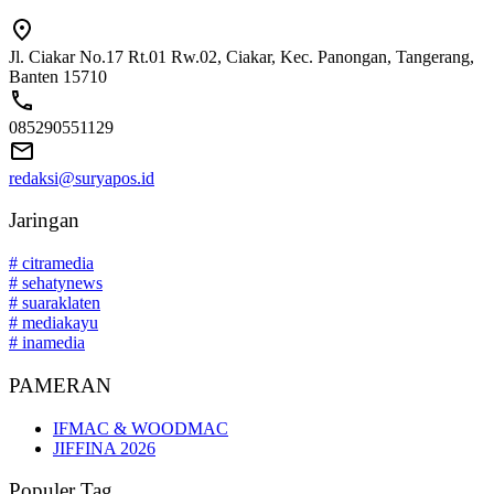
Jl. Ciakar No.17 Rt.01 Rw.02, Ciakar, Kec. Panongan, Tangerang,
Banten 15710
085290551129
redaksi@suryapos.id
Jaringan
# citramedia
# sehatynews
# suaraklaten
# mediakayu
# inamedia
PAMERAN
IFMAC & WOODMAC
JIFFINA 2026
Populer Tag