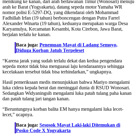
menikung ke kanan, dari arah berlawanan Timur (Wonosari) menuju
arah ke Barat (Yogyakarta), datang sepeda motor Yamaha WR
nomor polisi E-5297-DQ, yang dikendarai oleh Mohammad
Fadhillah Irfan (19 tahun) berboncengan dengan Putra Farrel
Alexander Winarta (19 tahun), keduanya merupakan warga Desa
Karyamulya, Kecamatan Kesambi, Kota Cirebon, Jawa Barat,
berjalan terlalu ke kanan.
Baca juga:
Penemuan Mayat di Ladang Semoyo,
Diduga Korban Jatuh Terpeleset
“Karena jarak yang sudah terlalu dekat dan kedua pengendara
sepeda motor tidak bisa menguasai laju kendaraannya sehingga
kecelakaan tersebut tidak bisa terhindarkan,” ungkapnya.
Hasil pemeriksaan medis menunjukkan bahwa Mariyo mengalami
luka cidera kepala berat dan meninggal dunia di RSUD Wonosari.
Sedangkan Widyaningsih mengalami luka patah tulang paha kanan
dan patah tulang jari tangan kanan.
“Beruntungnya korban balita EM hanya mengalami luka lecet-
lecet,” ucapnya.
Baca juga:
Sesosok Mayat Laki-laki Ditemukan di
Posko Code X Yogyakarta