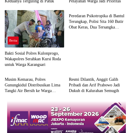
Keduanya Terguling di Patuk
Pelayanan Warga Jadi Prioritas
Berita
Peredaran Psikotropika di Bantul
Terungkap, Polisi Sita 160 Butir
Obat Keras, Dua Tersangka
Ditangkap
Berita
Bakti Sosial Polres Kulonprogo,
Wakapolres Serahkan Kursi Roda
untuk Warga Karangsari
Berita
Berita
Musim Kemarau, Polres
Resmi Dilantik, Anggit Galih
Gunungkidul Distribusikan Lima
Pribadi dan Arif Prabowo Jadi
Tangki Air Bersih ke Warga
Dukuh di Kalurahan Semugih
Paliyan