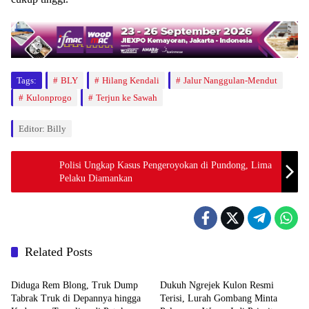
Tags:
BLY
Hilang Kendali
Jalur Nanggulan-Mendut
Kulonprogo
Terjun ke Sawah
Editor: Billy
Polisi Ungkap Kasus Pengeroyokan di Pundong, Lima
Pelaku Diamankan
Related Posts
Berita
Berita
Diduga Rem Blong, Truk Dump
Dukuh Ngrejek Kulon Resmi
Tabrak Truk di Depannya hingga
Terisi, Lurah Gombang Minta