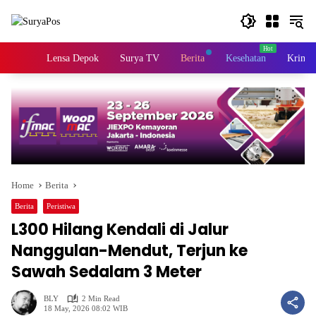
Skip
to
content
Home
Lensa Depok
Surya TV
Berita
Kesehatan
Krimin
Home
Berita
Berita
Peristiwa
L300 Hilang Kendali di Jalur
Nanggulan-Mendut, Terjun ke
Sawah Sedalam 3 Meter
BLY
2 Min Read
18 May, 2026 08:02 WIB