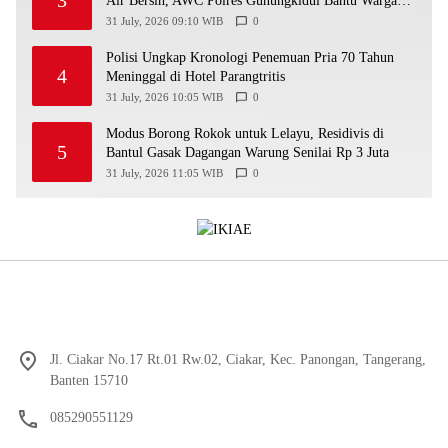
Air Bersih, AWC Polres Gunungkidul Bantu Warga
Kekeringan
31 July, 2026 09:10 WIB
0
Polisi Ungkap Kronologi Penemuan Pria 70 Tahun
4
Meninggal di Hotel Parangtritis
31 July, 2026 10:05 WIB
0
Modus Borong Rokok untuk Lelayu, Residivis di
5
Bantul Gasak Dagangan Warung Senilai Rp 3 Juta
31 July, 2026 11:05 WIB
0
Jl. Ciakar No.17 Rt.01 Rw.02, Ciakar, Kec. Panongan, Tangerang,
Banten 15710
085290551129