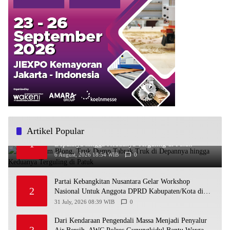
Artikel Popular
Diduga Rem Blong, Truk Dump Tabrak Truk di
1
Depannya hingga Keduanya Terguling di Patuk
6 August, 2026 18:54 WIB
0
Partai Kebangkitan Nusantara Gelar Workshop
2
Nasional Untuk Anggota DPRD Kabupaten/Kota di
Yogyakarta
31 July, 2026 08:39 WIB
0
Dari Kendaraan Pengendali Massa Menjadi Penyalur
3