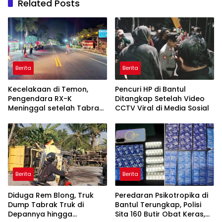
Related Posts
Berita
Berita
Kecelakaan di Temon,
Pencuri HP di Bantul
Pengendara RX-K
Ditangkap Setelah Video
Meninggal setelah Tabrak
CCTV Viral di Media Sosial
Truk Parkir
Berita
Berita
Diduga Rem Blong, Truk
Peredaran Psikotropika di
Dump Tabrak Truk di
Bantul Terungkap, Polisi
Depannya hingga
Sita 160 Butir Obat Keras,