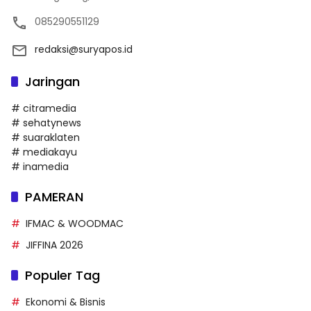
085290551129
redaksi@suryapos.id
Jaringan
# citramedia
# sehatynews
# suaraklaten
# mediakayu
# inamedia
PAMERAN
IFMAC & WOODMAC
JIFFINA 2026
Populer Tag
Ekonomi & Bisnis