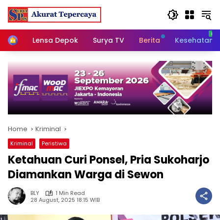
Skip
to
content
Home
Lensa Depok
Surya TV
Berita
Kesehatan
Home
Kriminal
Kriminal
Peristiwa
Ketahuan Curi Ponsel, Pria Sukoharjo
Diamankan Warga di Sewon
BLY
1 Min Read
28 August, 2025 18:15 WIB