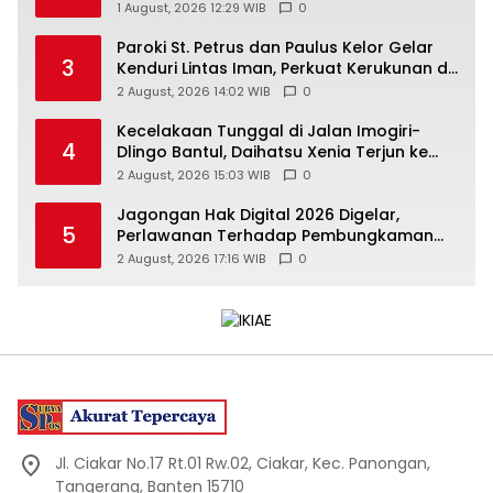
Mahasiswi Meninggal
1 August, 2026 12:29 WIB
0
Paroki St. Petrus dan Paulus Kelor Gelar
3
Kenduri Lintas Iman, Perkuat Kerukunan di
Gunungkidul
2 August, 2026 14:02 WIB
0
Kecelakaan Tunggal di Jalan Imogiri-
4
Dlingo Bantul, Daihatsu Xenia Terjun ke
Jurang
2 August, 2026 15:03 WIB
0
Jagongan Hak Digital 2026 Digelar,
5
Perlawanan Terhadap Pembungkaman
Media Digital
2 August, 2026 17:16 WIB
0
Jl. Ciakar No.17 Rt.01 Rw.02, Ciakar, Kec. Panongan,
Tangerang, Banten 15710