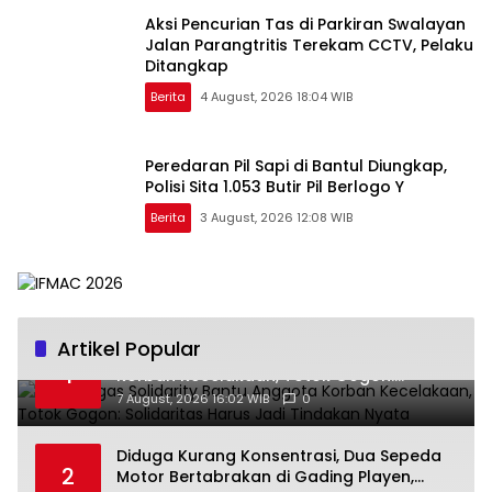
Aksi Pencurian Tas di Parkiran Swalayan
Jalan Parangtritis Terekam CCTV, Pelaku
Ditangkap
Berita
4 August, 2026 18:04 WIB
Peredaran Pil Sapi di Bantul Diungkap,
Polisi Sita 1.053 Butir Pil Berlogo Y
Berita
3 August, 2026 12:08 WIB
Artikel Popular
Ra’Nggagas Solidarity Bantu Anggota
1
Korban Kecelakaan, Totok Gogon:
Solidaritas Harus Jadi Tindakan Nyata
7 August, 2026 16:02 WIB
0
Diduga Kurang Konsentrasi, Dua Sepeda
2
Motor Bertabrakan di Gading Playen,