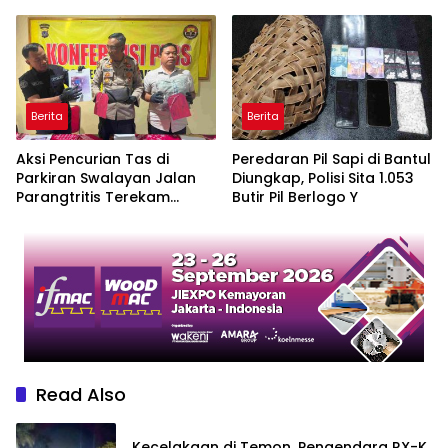
Keduanya Terguling di
Dua Tersangka Ditangkap
Patuk
Berita
Berita
Aksi Pencurian Tas di
Peredaran Pil Sapi di Bantul
Parkiran Swalayan Jalan
Diungkap, Polisi Sita 1.053
Parangtritis Terekam
Butir Pil Berlogo Y
CCTV, Pelaku Ditangkap
Read Also
Kecelakaan di Temon, Pengendara RX-K