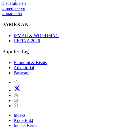
# suaraklaten
# mediakayu
# inamedia
PAMERAN
IFMAC & WOODMAC
JIFFINA 2026
Populer Tag
Ekonomi & Bisnis
Advertorial
Pariwara
Indeks
Kode Etik
Indeks Berita