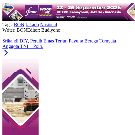
Tags:
BON
Jakarta
Nasional
Writer: BON
Editor: Budiyono
Srikandi DIY, Peraih Emas Terjun Payung Beregu Ternyata
Anggota TNI – Polri.