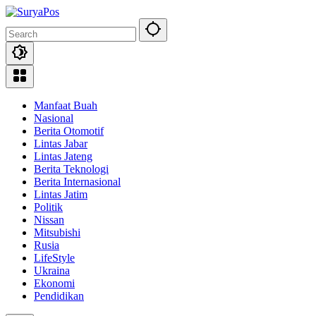
Skip
to
content
Manfaat Buah
Nasional
Berita Otomotif
Lintas Jabar
Lintas Jateng
Berita Teknologi
Berita Internasional
Lintas Jatim
Politik
Nissan
Mitsubishi
Rusia
LifeStyle
Ukraina
Ekonomi
Pendidikan