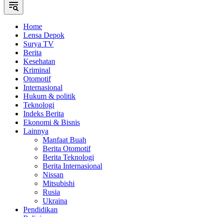
Home
Lensa Depok
Surya TV
Berita
Kesehatan
Kriminal
Otomotif
Internasional
Hukum & politik
Teknologi
Indeks Berita
Ekonomi & Bisnis
Lainnya
Manfaat Buah
Berita Otomotif
Berita Teknologi
Berita Internasional
Nissan
Mitsubishi
Rusia
Ukraina
Pendidikan