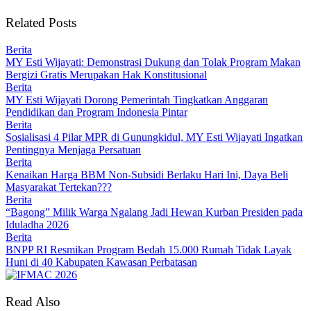
Related Posts
Berita
MY Esti Wijayati: Demonstrasi Dukung dan Tolak Program Makan
Bergizi Gratis Merupakan Hak Konstitusional
Berita
MY Esti Wijayati Dorong Pemerintah Tingkatkan Anggaran
Pendidikan dan Program Indonesia Pintar
Berita
Sosialisasi 4 Pilar MPR di Gunungkidul, MY Esti Wijayati Ingatkan
Pentingnya Menjaga Persatuan
Berita
Kenaikan Harga BBM Non-Subsidi Berlaku Hari Ini, Daya Beli
Masyarakat Tertekan???
Berita
“Bagong” Milik Warga Ngalang Jadi Hewan Kurban Presiden pada
Iduladha 2026
Berita
BNPP RI Resmikan Program Bedah 15.000 Rumah Tidak Layak
Huni di 40 Kabupaten Kawasan Perbatasan
Read Also