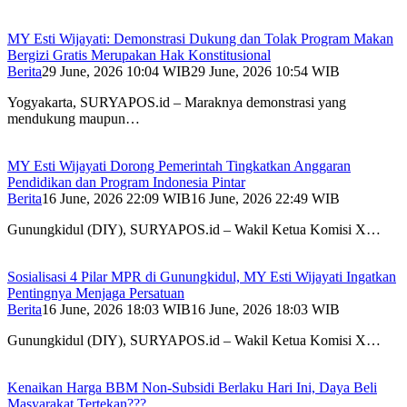
MY Esti Wijayati: Demonstrasi Dukung dan Tolak Program Makan
Bergizi Gratis Merupakan Hak Konstitusional
Berita
29 June, 2026 10:04 WIB
29 June, 2026 10:54 WIB
Yogyakarta, SURYAPOS.id – Maraknya demonstrasi yang
mendukung maupun…
MY Esti Wijayati Dorong Pemerintah Tingkatkan Anggaran
Pendidikan dan Program Indonesia Pintar
Berita
16 June, 2026 22:09 WIB
16 June, 2026 22:49 WIB
Gunungkidul (DIY), SURYAPOS.id – Wakil Ketua Komisi X…
Sosialisasi 4 Pilar MPR di Gunungkidul, MY Esti Wijayati Ingatkan
Pentingnya Menjaga Persatuan
Berita
16 June, 2026 18:03 WIB
16 June, 2026 18:03 WIB
Gunungkidul (DIY), SURYAPOS.id – Wakil Ketua Komisi X…
Kenaikan Harga BBM Non-Subsidi Berlaku Hari Ini, Daya Beli
Masyarakat Tertekan???