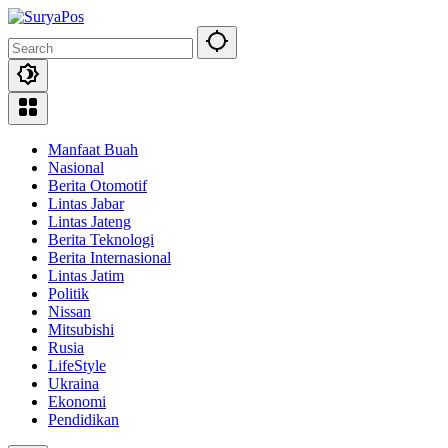
Skip
to
content
Manfaat Buah
Nasional
Berita Otomotif
Lintas Jabar
Lintas Jateng
Berita Teknologi
Berita Internasional
Lintas Jatim
Politik
Nissan
Mitsubishi
Rusia
LifeStyle
Ukraina
Ekonomi
Pendidikan