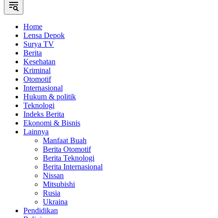
Home
Lensa Depok
Surya TV
Berita
Kesehatan
Kriminal
Otomotif
Internasional
Hukum & politik
Teknologi
Indeks Berita
Ekonomi & Bisnis
Lainnya
Manfaat Buah
Berita Otomotif
Berita Teknologi
Berita Internasional
Nissan
Mitsubishi
Rusia
Ukraina
Pendidikan