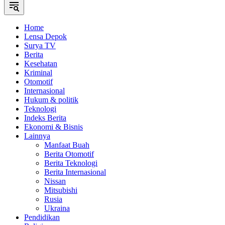
Home
Lensa Depok
Surya TV
Berita
Kesehatan
Kriminal
Otomotif
Internasional
Hukum & politik
Teknologi
Indeks Berita
Ekonomi & Bisnis
Lainnya
Manfaat Buah
Berita Otomotif
Berita Teknologi
Berita Internasional
Nissan
Mitsubishi
Rusia
Ukraina
Pendidikan