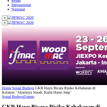
Religi
Internasional
Nasional
×
×
Home
Sosial Budaya
GKR Hayu Bicara Risiko Kebakaran di
Keraton: ‘Aksesnya Susah, Kami Harus Siap’
Sosial Budaya
Umum
GKR Hayu Bicara Risiko Kebakaran di