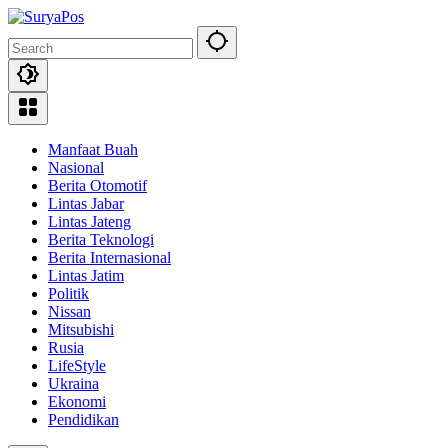
Skip
to
content
Manfaat Buah
Nasional
Berita Otomotif
Lintas Jabar
Lintas Jateng
Berita Teknologi
Berita Internasional
Lintas Jatim
Politik
Nissan
Mitsubishi
Rusia
LifeStyle
Ukraina
Ekonomi
Pendidikan