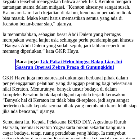
kegiatan tersebut menegaskan bahwa aspek fisik Keraton menjadi
tantangan utama dalam mitigasi. “Keraton aksesnya sangat susah.
Kalau amit-amit ada kejadian di dalam, kendaraan pemadam tidak
bisa masuk. Maka kami harus memastikan semua yang ada di
Keraton benar-benar siap,” ujarnya.
Ia menambahkan, sebagian besar Abdi Dalem yang bertugas
merupakan warga lanjut usia sehingga perlu pendampingan khusus.
“Banyak Abdi Dalem yang sudah sepuh, jadi latihan seperti ini
memang diperlukan,” kata GKR Hayu.
Baca juga:
Tak Pakai Helm hingga Balap Liar, Ini
Sasaran Operasi Zebra Progo di Gunungkidul
GKR Hayu juga mengapresiasi dukungan berbagai pihak dalam
penyelenggaraan pelatihan yang dianggap penting bagi pelestarian
nilai Keraton. Menurutnya, banyak unsur budaya di dalam
kompleks Keraton tidak dapat diganti apabila terjadi kerusakan.
“Banyak hal di Keraton itu tidak bisa di-replace, jadi saya sangat
berterima kasih kepada semua pihak yang membantu kami lebih siap
jika ada bencana,” ujarnya.
Sementara itu, Kepala Pelaksana BPBD DIY, Agustinus Ruruh
Haryata, menilai Keraton Yogyakarta bukan sekadar bangunan
cagar budaya, tetapi ruang peradaban yang hidup. Ia menyebut
setiap struktur dan sumbu Keraton menjadi saksi perjalanan panjang