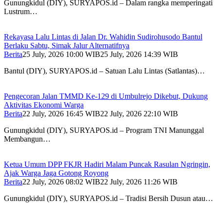
Gunungkidul (DIY), SURYAPOS.id – Dalam rangka memperingati
Lustrum…
Rekayasa Lalu Lintas di Jalan Dr. Wahidin Sudirohusodo Bantul
Berlaku Sabtu, Simak Jalur Alternatifnya
Berita
25 July, 2026 10:00 WIB
25 July, 2026 14:39 WIB
Bantul (DIY), SURYAPOS.id – Satuan Lalu Lintas (Satlantas)…
Pengecoran Jalan TMMD Ke-129 di Umbulrejo Dikebut, Dukung
Aktivitas Ekonomi Warga
Berita
22 July, 2026 16:45 WIB
22 July, 2026 22:10 WIB
Gunungkidul (DIY), SURYAPOS.id – Program TNI Manunggal
Membangun…
Ketua Umum DPP FKJR Hadiri Malam Puncak Rasulan Ngringin,
Ajak Warga Jaga Gotong Royong
Berita
22 July, 2026 08:02 WIB
22 July, 2026 11:26 WIB
Gunungkidul (DIY), SURYAPOS.id – Tradisi Bersih Dusun atau…