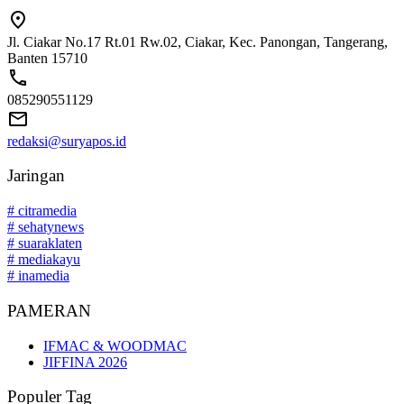
Jl. Ciakar No.17 Rt.01 Rw.02, Ciakar, Kec. Panongan, Tangerang,
Banten 15710
085290551129
redaksi@suryapos.id
Jaringan
# citramedia
# sehatynews
# suaraklaten
# mediakayu
# inamedia
PAMERAN
IFMAC & WOODMAC
JIFFINA 2026
Populer Tag