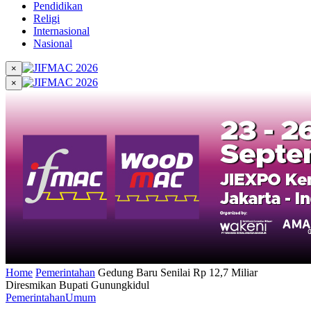
Pendidikan
Religi
Internasional
Nasional
×
×
Home
Pemerintahan
Gedung Baru Senilai Rp 12,7 Miliar
Diresmikan Bupati Gunungkidul
Pemerintahan
Umum