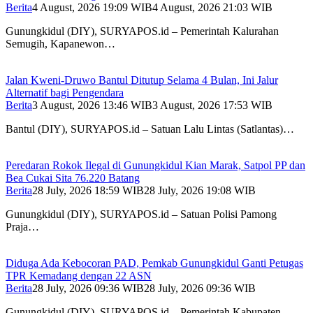
Berita
4 August, 2026 19:09 WIB
4 August, 2026 21:03 WIB
Gunungkidul (DIY), SURYAPOS.id – Pemerintah Kalurahan
Semugih, Kapanewon…
Jalan Kweni-Druwo Bantul Ditutup Selama 4 Bulan, Ini Jalur
Alternatif bagi Pengendara
Berita
3 August, 2026 13:46 WIB
3 August, 2026 17:53 WIB
Bantul (DIY), SURYAPOS.id – Satuan Lalu Lintas (Satlantas)…
Peredaran Rokok Ilegal di Gunungkidul Kian Marak, Satpol PP dan
Bea Cukai Sita 76.220 Batang
Berita
28 July, 2026 18:59 WIB
28 July, 2026 19:08 WIB
Gunungkidul (DIY), SURYAPOS.id – Satuan Polisi Pamong
Praja…
Diduga Ada Kebocoran PAD, Pemkab Gunungkidul Ganti Petugas
TPR Kemadang dengan 22 ASN
Berita
28 July, 2026 09:36 WIB
28 July, 2026 09:36 WIB
Gunungkidul (DIY), SURYAPOS.id – Pemerintah Kabupaten