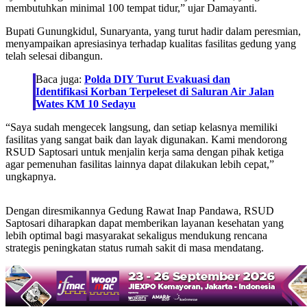
membutuhkan minimal 100 tempat tidur,” ujar Damayanti.
Bupati Gunungkidul, Sunaryanta, yang turut hadir dalam peresmian,
menyampaikan apresiasinya terhadap kualitas fasilitas gedung yang
telah selesai dibangun.
Baca juga:
Polda DIY Turut Evakuasi dan
Identifikasi Korban Terpeleset di Saluran Air Jalan
Wates KM 10 Sedayu
“Saya sudah mengecek langsung, dan setiap kelasnya memiliki
fasilitas yang sangat baik dan layak digunakan. Kami mendorong
RSUD Saptosari untuk menjalin kerja sama dengan pihak ketiga
agar pemenuhan fasilitas lainnya dapat dilakukan lebih cepat,”
ungkapnya.
Dengan diresmikannya Gedung Rawat Inap Pandawa, RSUD
Saptosari diharapkan dapat memberikan layanan kesehatan yang
lebih optimal bagi masyarakat sekaligus mendukung rencana
strategis peningkatan status rumah sakit di masa mendatang.