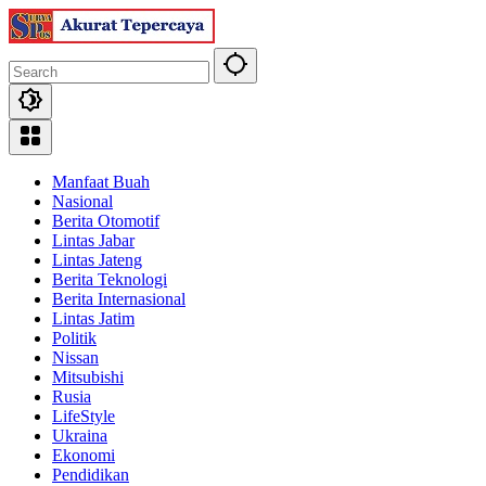
Skip
to
content
Manfaat Buah
Nasional
Berita Otomotif
Lintas Jabar
Lintas Jateng
Berita Teknologi
Berita Internasional
Lintas Jatim
Politik
Nissan
Mitsubishi
Rusia
LifeStyle
Ukraina
Ekonomi
Pendidikan