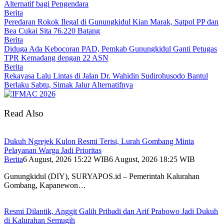
Alternatif bagi Pengendara
Berita
Peredaran Rokok Ilegal di Gunungkidul Kian Marak, Satpol PP dan
Bea Cukai Sita 76.220 Batang
Berita
Diduga Ada Kebocoran PAD, Pemkab Gunungkidul Ganti Petugas
TPR Kemadang dengan 22 ASN
Berita
Rekayasa Lalu Lintas di Jalan Dr. Wahidin Sudirohusodo Bantul
Berlaku Sabtu, Simak Jalur Alternatifnya
Read Also
Dukuh Ngrejek Kulon Resmi Terisi, Lurah Gombang Minta
Pelayanan Warga Jadi Prioritas
Berita
6 August, 2026 15:22 WIB
6 August, 2026 18:25 WIB
Gunungkidul (DIY), SURYAPOS.id – Pemerintah Kalurahan
Gombang, Kapanewon…
Resmi Dilantik, Anggit Galih Pribadi dan Arif Prabowo Jadi Dukuh
di Kalurahan Semugih