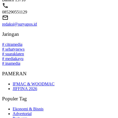
085290551129
redaksi@suryapos.id
Jaringan
# citramedia
# sehatynews
# suaraklaten
# mediakayu
# inamedia
PAMERAN
IFMAC & WOODMAC
JIFFINA 2026
Populer Tag
Ekonomi & Bisnis
Advertorial