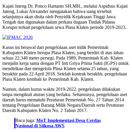
Kajati Jateng Dr. Ponco Hartanto SH.MH., melalui Aspidsus Kajati
Jateng, Lukas Alexander mengatakan bahwa uang tersebut
selanjutnya akan disita oleh Penyidik Kejaksaan Tinggi Jawa
Tengah dan digunakan dalam perkara dugaan Tindak Pidana
Korupsi terkait pengelolaan sewa Plasa Klaten periode 2019-2023.
Kasus ini berawal dari pengelolaan aset milik Pemerintah
Kabupaten Klaten berupa Plasa Klaten, yang berdiri di atas lahan
seluas 22.348 meter persegi. Pada 1989, Pemerintah Kab. Klaten
menjalin kerja sama dengan PT Inti Griya Prima Sakti (IGPS) untuk
mendirikan dan mengelola Plasa Klaten selama 25 tahun, yang
berakhir pada 22 April 2018. Setelah kontrak berakhir, pengelolaan
Plasa Klaten kembali ke Pemerintah Kab. Klaten.
Namun, dalam kurun waktu 2019-2022, pengelolaan dilakukan
tanpa mengikuti aturan yang berlaku. Seharusnya, pengelolaan aset
daerah harus mematuhi Peraturan Pemerintah No. 27 Tahun 2014
tentang Pengelolaan Barang Milik Negara/Daerah serta Peraturan
Daerah Kabupaten Klaten No. 2 Tahun 2017.
Baca juga:
MoT Implementasi Desa Cerdas
Nasional di Stikosa AWS