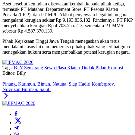
Aset tersebut kemudian disewakan kembali kepada pihak ketiga,
termasuk PT Matahari Departement Store, PT Pesona Klaten
Persada (PKP), dan PT MPP. Akibat penyewaan ilegal ini, negara
mengalami kerugian sekitar Rp 9.193.836.132. Rinciannya, PT PKP
menyebabkan kerugian Rp 4.708.555.213, sementara PT MMS
sebesar Rp 4.587.370.139.
Pihak Kejaksaan Tinggi Jawa Tengah menegaskan akan terus
mendalami kasus ini dan memeriksa pihak-pihak yang terlibat guna
menegakkan hukum serta mengembalikan potensi kerugian negara.
Tags:
BLY
Semarang
Sewa Plasa Klaten
Tindak Pidan Korupsi
Editor: Billy
Pinang, Karimun, Bintan, Natuna, Siap Hadiri Konferprov,
Novrizon Burman: Salut!