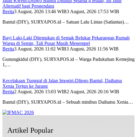
Jalan Kweni-Druwo Bantul Ditutup Selama 4 Bulan, Ini Jalur
Alternatif bagi Pengendara
Berita
3 August, 2026 13:46 WIB
3 August, 2026 17:53 WIB
Bantul (DIY), SURYAPOS.id – Satuan Lalu Lintas (Satlantas)…
Bayi Laki-Laki Ditemukan di Semak Belukar Pekarangan Rumah
Warga di Semin, Tali Pusar Masih Menempel
Berita
3 August, 2026 11:02 WIB
3 August, 2026 11:56 WIB
Gunungkidul (DIY), SURYAPOS.id – Warga Padukuhan Kemejing
1,…
Kecelakaan Tunggal di Jalan Imogiri-Dlingo Bantul, Daihatsu
Xenia Terjun ke Jurang
Berita
2 August, 2026 15:03 WIB
2 August, 2026 20:16 WIB
Bantul (DIY), SURYAPOS.id – Sebuah minibus Daihatsu Xenia…
Artikel Popular