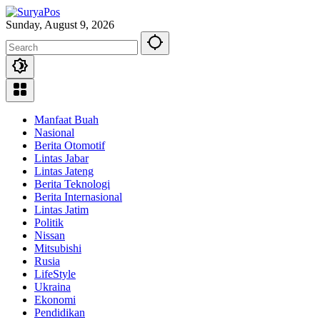
Skip
to
Sunday, August 9, 2026
content
Manfaat Buah
Nasional
Berita Otomotif
Lintas Jabar
Lintas Jateng
Berita Teknologi
Berita Internasional
Lintas Jatim
Politik
Nissan
Mitsubishi
Rusia
LifeStyle
Ukraina
Ekonomi
Pendidikan