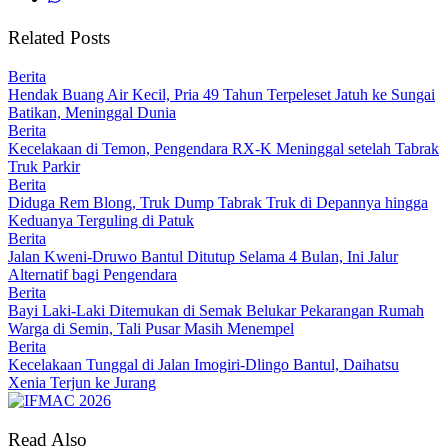
Related Posts
Berita
Hendak Buang Air Kecil, Pria 49 Tahun Terpeleset Jatuh ke Sungai
Batikan, Meninggal Dunia
Berita
Kecelakaan di Temon, Pengendara RX-K Meninggal setelah Tabrak
Truk Parkir
Berita
Diduga Rem Blong, Truk Dump Tabrak Truk di Depannya hingga
Keduanya Terguling di Patuk
Berita
Jalan Kweni-Druwo Bantul Ditutup Selama 4 Bulan, Ini Jalur
Alternatif bagi Pengendara
Berita
Bayi Laki-Laki Ditemukan di Semak Belukar Pekarangan Rumah
Warga di Semin, Tali Pusar Masih Menempel
Berita
Kecelakaan Tunggal di Jalan Imogiri-Dlingo Bantul, Daihatsu
Xenia Terjun ke Jurang
Read Also