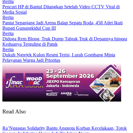
Berita
Pencuri HP di Bantul Ditangkap Setelah Video CCTV Viral di
Media Sosial
Berita
Pantai Sepanjang Jadi Arena Balap Sepatu Roda, 458 Atlet Ikuti
Bupati Gunungkidul Cup III
Berita
Diduga Rem Blong, Truk Dump Tabrak Truk di Depannya hingga
Keduanya Terguling di Patuk
Berita
Dukuh Ngrejek Kulon Resmi Terisi, Lurah Gombang Minta
Pelayanan Warga Jadi Prioritas
Read Also
Ra’Nggagas Solidarity Bantu Anggota Korban Kecelakaan, Totok