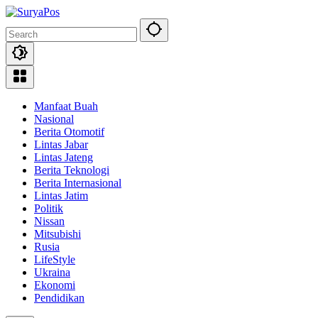
Skip
to
content
Manfaat Buah
Nasional
Berita Otomotif
Lintas Jabar
Lintas Jateng
Berita Teknologi
Berita Internasional
Lintas Jatim
Politik
Nissan
Mitsubishi
Rusia
LifeStyle
Ukraina
Ekonomi
Pendidikan