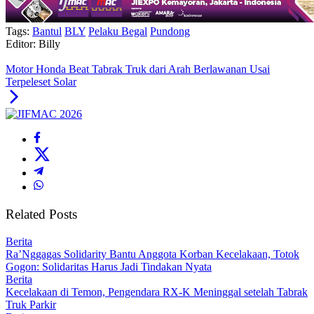
Tags:
Bantul
BLY
Pelaku Begal
Pundong
Editor: Billy
Motor Honda Beat Tabrak Truk dari Arah Berlawanan Usai
Terpeleset Solar
Related Posts
Berita
Ra’Nggagas Solidarity Bantu Anggota Korban Kecelakaan, Totok
Gogon: Solidaritas Harus Jadi Tindakan Nyata
Berita
Kecelakaan di Temon, Pengendara RX-K Meninggal setelah Tabrak
Truk Parkir