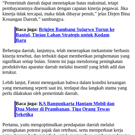
“Pemerintah daerah dapat menetapkan batas maksimal, tetapi
pembayarannya disesuaikan dengan capaian kinerja pegawai. Jika
kinerja tidak tercapai, maka tidak dibayar penuh,” jelas Dirjen Bina
Keuangan Daerah,” sambungya.
Baca juga:
Brigjen Bambang Sujarwo Turun ke
Bantul, Tinjau Lahan Strategis untuk Kodam
Baru
Beberapa daerah, lanjutnya, telah menerapkan mekanisme berbasis
kinerja tersebut, dan terbukti dapat memberikan penghematan yang
signifikan setiap bulan. Sistem ini juga mendorong peningkatan
produktivitas aparatur daerah melalui insentif yang lebih adil dan
terukur.
Lebih lanjut, Fatoni menegaskan bahwa dalam kondisi keuangan
yang menantang seperti saat ini, terdapat dua langkah utama yang
perlu dilakukan oleh pemerintah daerah.
Baca juga:
KA Bangunkarta Hantam Mobil dan
Dua Motor di Prambanan, Tiga Orang Tewas
Seketika
Pertama, yaitu mengoptimalkan pendapatan daerah melalui
peningkatan potensi pajak dan retribusi, serta memperkuat kerja