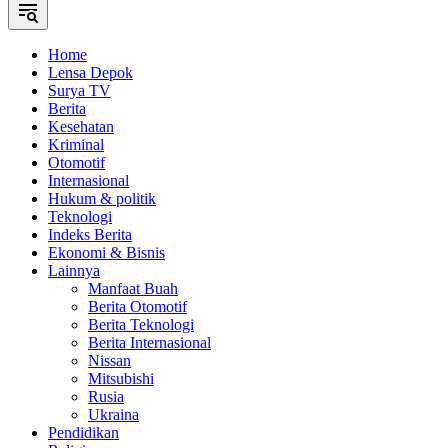
Home
Lensa Depok
Surya TV
Berita
Kesehatan
Kriminal
Otomotif
Internasional
Hukum & politik
Teknologi
Indeks Berita
Ekonomi & Bisnis
Lainnya
Manfaat Buah
Berita Otomotif
Berita Teknologi
Berita Internasional
Nissan
Mitsubishi
Rusia
Ukraina
Pendidikan