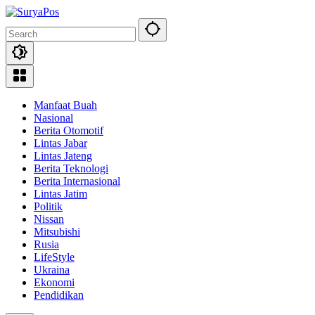
Skip
to
content
Manfaat Buah
Nasional
Berita Otomotif
Lintas Jabar
Lintas Jateng
Berita Teknologi
Berita Internasional
Lintas Jatim
Politik
Nissan
Mitsubishi
Rusia
LifeStyle
Ukraina
Ekonomi
Pendidikan