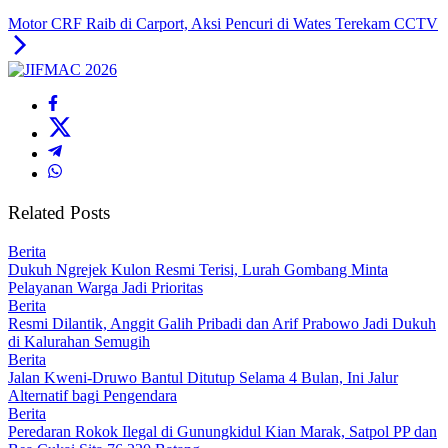
Motor CRF Raib di Carport, Aksi Pencuri di Wates Terekam CCTV
Related Posts
Berita
Dukuh Ngrejek Kulon Resmi Terisi, Lurah Gombang Minta
Pelayanan Warga Jadi Prioritas
Berita
Resmi Dilantik, Anggit Galih Pribadi dan Arif Prabowo Jadi Dukuh
di Kalurahan Semugih
Berita
Jalan Kweni-Druwo Bantul Ditutup Selama 4 Bulan, Ini Jalur
Alternatif bagi Pengendara
Berita
Peredaran Rokok Ilegal di Gunungkidul Kian Marak, Satpol PP dan