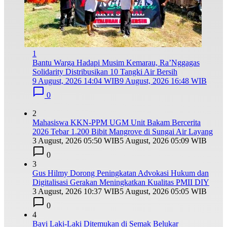
1
Bantu Warga Hadapi Musim Kemarau, Ra’Nggagas
Solidarity Distribusikan 10 Tangki Air Bersih
9 August, 2026 14:04 WIB
9 August, 2026 16:48 WIB
0
2
Mahasiswa KKN-PPM UGM Unit Bakam Bercerita
2026 Tebar 1.200 Bibit Mangrove di Sungai Air Layang
3 August, 2026 05:50 WIB
5 August, 2026 05:09 WIB
0
3
Gus Hilmy Dorong Peningkatan Advokasi Hukum dan
Digitalisasi Gerakan Meningkatkan Kualitas PMII DIY
3 August, 2026 10:37 WIB
5 August, 2026 05:05 WIB
0
4
Bayi Laki-Laki Ditemukan di Semak Belukar