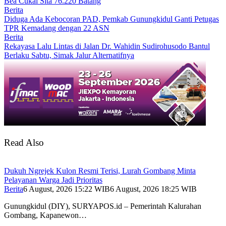
Bea Cukai Sita 76.220 Batang
Berita
Diduga Ada Kebocoran PAD, Pemkab Gunungkidul Ganti Petugas
TPR Kemadang dengan 22 ASN
Berita
Rekayasa Lalu Lintas di Jalan Dr. Wahidin Sudirohusodo Bantul
Berlaku Sabtu, Simak Jalur Alternatifnya
Read Also
Dukuh Ngrejek Kulon Resmi Terisi, Lurah Gombang Minta
Pelayanan Warga Jadi Prioritas
Berita
6 August, 2026 15:22 WIB
6 August, 2026 18:25 WIB
Gunungkidul (DIY), SURYAPOS.id – Pemerintah Kalurahan
Gombang, Kapanewon…