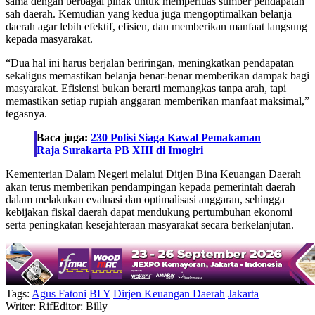
sama dengan berbagai pihak untuk memperluas sumber pendapatan
sah daerah. Kemudian yang kedua juga mengoptimalkan belanja
daerah agar lebih efektif, efisien, dan memberikan manfaat langsung
kepada masyarakat.
“Dua hal ini harus berjalan beriringan, meningkatkan pendapatan
sekaligus memastikan belanja benar-benar memberikan dampak bagi
masyarakat. Efisiensi bukan berarti memangkas tanpa arah, tapi
memastikan setiap rupiah anggaran memberikan manfaat maksimal,”
tegasnya.
Baca juga:
230 Polisi Siaga Kawal Pemakaman
Raja Surakarta PB XIII di Imogiri
Kementerian Dalam Negeri melalui Ditjen Bina Keuangan Daerah
akan terus memberikan pendampingan kepada pemerintah daerah
dalam melakukan evaluasi dan optimalisasi anggaran, sehingga
kebijakan fiskal daerah dapat mendukung pertumbuhan ekonomi
serta peningkatan kesejahteraan masyarakat secara berkelanjutan.
Tags:
Agus Fatoni
BLY
Dirjen Keuangan Daerah
Jakarta
Writer: Rif
Editor: Billy