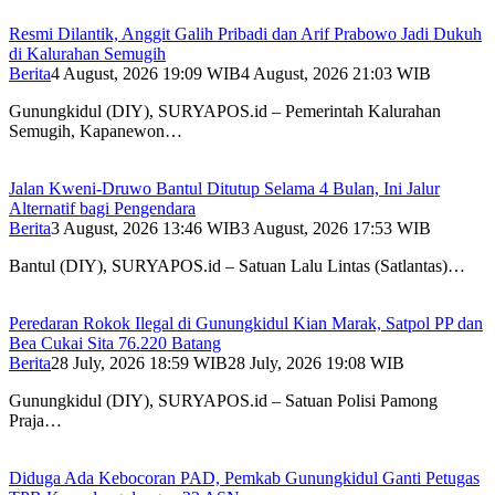
Resmi Dilantik, Anggit Galih Pribadi dan Arif Prabowo Jadi Dukuh
di Kalurahan Semugih
Berita
4 August, 2026 19:09 WIB
4 August, 2026 21:03 WIB
Gunungkidul (DIY), SURYAPOS.id – Pemerintah Kalurahan
Semugih, Kapanewon…
Jalan Kweni-Druwo Bantul Ditutup Selama 4 Bulan, Ini Jalur
Alternatif bagi Pengendara
Berita
3 August, 2026 13:46 WIB
3 August, 2026 17:53 WIB
Bantul (DIY), SURYAPOS.id – Satuan Lalu Lintas (Satlantas)…
Peredaran Rokok Ilegal di Gunungkidul Kian Marak, Satpol PP dan
Bea Cukai Sita 76.220 Batang
Berita
28 July, 2026 18:59 WIB
28 July, 2026 19:08 WIB
Gunungkidul (DIY), SURYAPOS.id – Satuan Polisi Pamong
Praja…
Diduga Ada Kebocoran PAD, Pemkab Gunungkidul Ganti Petugas