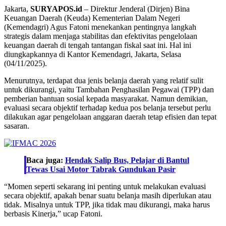
Jakarta,
SURYAPOS.id
– Direktur Jenderal (Dirjen) Bina
Keuangan Daerah (Keuda) Kementerian Dalam Negeri
(Kemendagri) Agus Fatoni menekankan pentingnya langkah
strategis dalam menjaga stabilitas dan efektivitas pengelolaan
keuangan daerah di tengah tantangan fiskal saat ini. Hal ini
diungkapkannya di Kantor Kemendagri, Jakarta, Selasa
(04/11/2025).
Menurutnya, terdapat dua jenis belanja daerah yang relatif sulit
untuk dikurangi, yaitu Tambahan Penghasilan Pegawai (TPP) dan
pemberian bantuan sosial kepada masyarakat. Namun demikian,
evaluasi secara objektif terhadap kedua pos belanja tersebut perlu
dilakukan agar pengelolaan anggaran daerah tetap efisien dan tepat
sasaran.
Baca juga:
Hendak Salip Bus, Pelajar di Bantul
Tewas Usai Motor Tabrak Gundukan Pasir
“Momen seperti sekarang ini penting untuk melakukan evaluasi
secara objektif, apakah benar suatu belanja masih diperlukan atau
tidak. Misalnya untuk TPP, jika tidak mau dikurangi, maka harus
berbasis Kinerja,” ucap Fatoni.