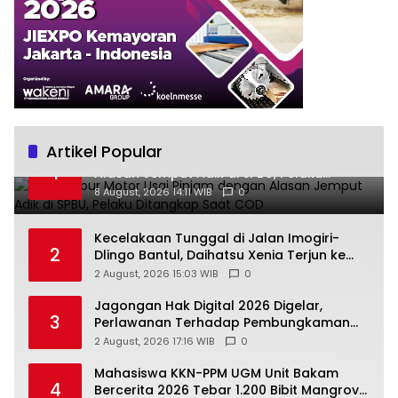
Artikel Popular
Bawa Kabur Motor Usai Pinjam dengan
1
Alasan Jemput Adik di SPBU, Pelaku
Ditangkap Saat COD
8 August, 2026 14:11 WIB
0
Kecelakaan Tunggal di Jalan Imogiri-
2
Dlingo Bantul, Daihatsu Xenia Terjun ke
Jurang
2 August, 2026 15:03 WIB
0
Jagongan Hak Digital 2026 Digelar,
3
Perlawanan Terhadap Pembungkaman
Media Digital
2 August, 2026 17:16 WIB
0
Mahasiswa KKN-PPM UGM Unit Bakam
4
Bercerita 2026 Tebar 1.200 Bibit Mangrove