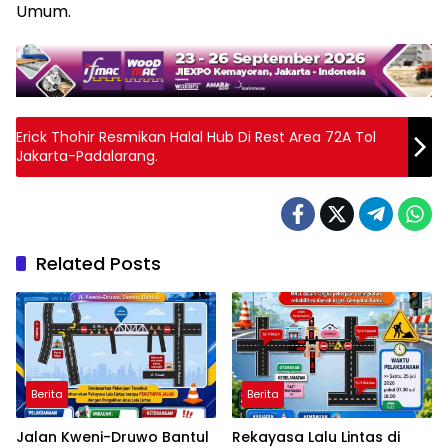
Umum.
Erick Thohir Resmikan Halal Hub Di Rest Area 72A Tol
Jakarta-Padalarang.
Related Posts
Berita
Berita
Jalan Kweni-Druwo Bantul
Rekayasa Lalu Lintas di