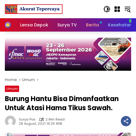
Skip
to
content
Home
Lensa Depok
Surya TV
Berita
Kesehatan
Home
Umum
Umum
Burung Hantu Bisa Dimanfaatkan
Untuk Atasi Hama Tikus Sawah.
Surya Pos
2 Min Read
28 August, 2021 16:25 WIB