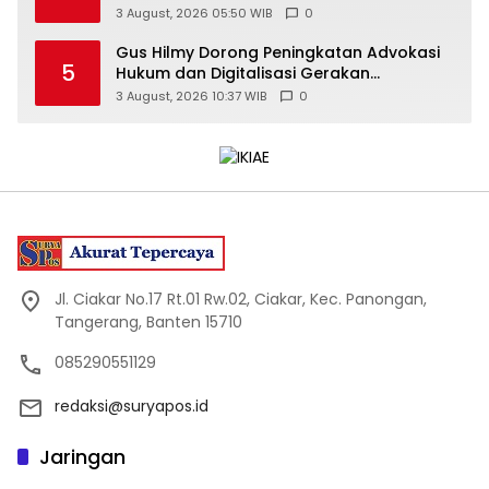
di Sungai Air Layang
3 August, 2026 05:50 WIB
0
Gus Hilmy Dorong Peningkatan Advokasi
5
Hukum dan Digitalisasi Gerakan
Meningkatkan Kualitas PMII DIY
3 August, 2026 10:37 WIB
0
Jl. Ciakar No.17 Rt.01 Rw.02, Ciakar, Kec. Panongan,
Tangerang, Banten 15710
085290551129
redaksi@suryapos.id
Jaringan