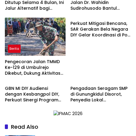
Ditutup Selama 4 Bulan, Ini
Jalan Dr. Wahidin
Jalur Alternatif bagi
Sudirohusodo Bantul
Berita
Pengendara
Berlaku Sabtu, Simak Jalur
Alternatifnya
Perkuat Mitigasi Bencana,
SAR Gerakan Bela Negara
DIY Gelar Koordinasi di Pos
Aju
Berita
Pengecoran Jalan TMMD
Ke-129 di Umbulrejo
Dikebut, Dukung Aktivitas
Berita
Berita
Ekonomi Warga
GBN MI DIY Audiensi
Pengadaan Seragam SMP
dengan Kesbangpol DIY,
di Gunungkidul Disorot,
Perkuat Sinergi Program
Penyedia Lokal
Bela Negara dan Edukasi
Pertanyakan Mengapa
Cinta Tanah Air
Selalu Mengarah ke
Vendor yang Sama
Read Also