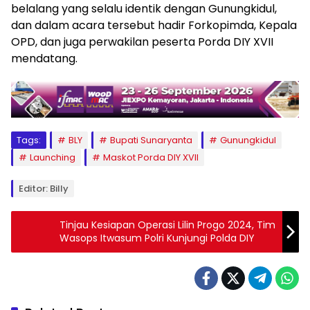
belalang yang selalu identik dengan Gunungkidul,
dan dalam acara tersebut hadir Forkopimda, Kepala
OPD, dan juga perwakilan peserta Porda DIY XVII
mendatang.
Tags:
BLY
Bupati Sunaryanta
Gunungkidul
Launching
Maskot Porda DIY XVII
Editor: Billy
Tinjau Kesiapan Operasi Lilin Progo 2024, Tim
Wasops Itwasum Polri Kunjungi Polda DIY