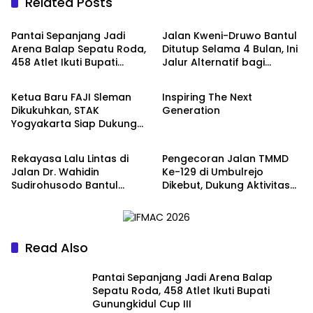
Related Posts
Berita
Berita
Pantai Sepanjang Jadi
Jalan Kweni-Druwo Bantul
Arena Balap Sepatu Roda,
Ditutup Selama 4 Bulan, Ini
458 Atlet Ikuti Bupati
Jalur Alternatif bagi
Berita
Olahraga
Gunungkidul Cup III
Pengendara
Ketua Baru FAJI Sleman
Inspiring The Next
Dikukuhkan, STAK
Generation
Yogyakarta Siap Dukung
Berita
Berita
Pengembangan Arung
Jeram DIY
Rekayasa Lalu Lintas di
Pengecoran Jalan TMMD
Jalan Dr. Wahidin
Ke-129 di Umbulrejo
Sudirohusodo Bantul
Dikebut, Dukung Aktivitas
Berlaku Sabtu, Simak Jalur
Ekonomi Warga
Alternatifnya
Read Also
Pantai Sepanjang Jadi Arena Balap
Sepatu Roda, 458 Atlet Ikuti Bupati
Gunungkidul Cup III