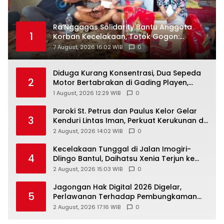
Ra’Nggagas Solidarity Bantu Anggota
1
Korban Kecelakaan, Totok Gogon:
Solidaritas Harus Jadi Tindakan Nyata
7 August, 2026 16:02 WIB
0
Diduga Kurang Konsentrasi, Dua Sepeda
2
Motor Bertabrakan di Gading Playen,
Mahasiswi Meninggal
1 August, 2026 12:29 WIB
0
Paroki St. Petrus dan Paulus Kelor Gelar
3
Kenduri Lintas Iman, Perkuat Kerukunan di
Gunungkidul
2 August, 2026 14:02 WIB
0
Kecelakaan Tunggal di Jalan Imogiri-
4
Dlingo Bantul, Daihatsu Xenia Terjun ke
Jurang
2 August, 2026 15:03 WIB
0
Jagongan Hak Digital 2026 Digelar,
5
Perlawanan Terhadap Pembungkaman
Media Digital
2 August, 2026 17:16 WIB
0