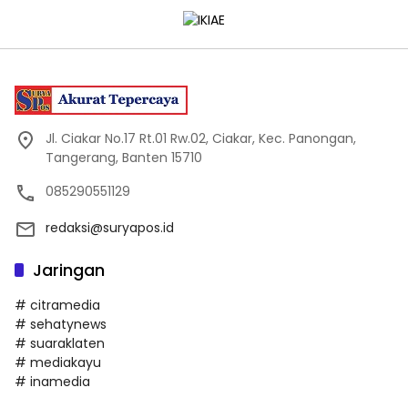
Jl. Ciakar No.17 Rt.01 Rw.02, Ciakar, Kec. Panongan,
Tangerang, Banten 15710
085290551129
redaksi@suryapos.id
Jaringan
# citramedia
# sehatynews
# suaraklaten
# mediakayu
# inamedia