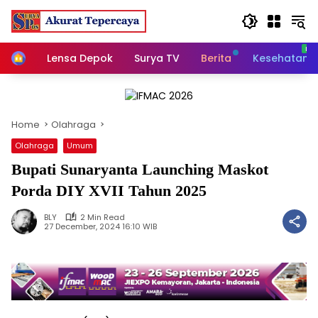
Skip
to
content
Home
Lensa Depok
Surya TV
Berita
Kesehatan
Home
Olahraga
Olahraga
Umum
Bupati Sunaryanta Launching Maskot
Porda DIY XVII Tahun 2025
BLY
2 Min Read
27 December, 2024 16:10 WIB