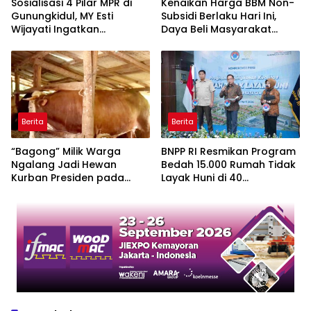
Sosialisasi 4 Pilar MPR di
Kenaikan Harga BBM Non-
Gunungkidul, MY Esti
Subsidi Berlaku Hari Ini,
Wijayati Ingatkan
Daya Beli Masyarakat
Pentingnya Menjaga
Tertekan???
Persatuan
Berita
Berita
“Bagong” Milik Warga
BNPP RI Resmikan Program
Ngalang Jadi Hewan
Bedah 15.000 Rumah Tidak
Kurban Presiden pada
Layak Huni di 40
Iduladha 2026
Kabupaten Kawasan
Perbatasan