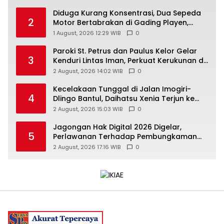
Diduga Kurang Konsentrasi, Dua Sepeda
2
Motor Bertabrakan di Gading Playen,
Mahasiswi Meninggal
1 August, 2026 12:29 WIB
0
Paroki St. Petrus dan Paulus Kelor Gelar
3
Kenduri Lintas Iman, Perkuat Kerukunan di
Gunungkidul
2 August, 2026 14:02 WIB
0
Kecelakaan Tunggal di Jalan Imogiri-
4
Dlingo Bantul, Daihatsu Xenia Terjun ke
Jurang
2 August, 2026 15:03 WIB
0
Jagongan Hak Digital 2026 Digelar,
5
Perlawanan Terhadap Pembungkaman
Media Digital
2 August, 2026 17:16 WIB
0