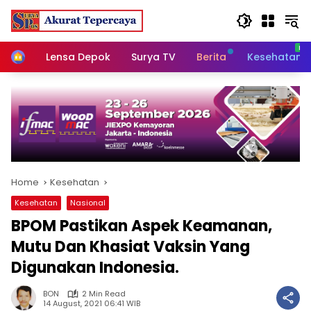
Skip
to
content
Home
Lensa Depok
Surya TV
Berita
Kesehatan
Home
Kesehatan
Kesehatan
Nasional
BPOM Pastikan Aspek Keamanan,
Mutu Dan Khasiat Vaksin Yang
Digunakan Indonesia.
BON
2 Min Read
14 August, 2021 06:41 WIB