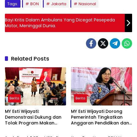
Tags:
BON
Jakarta
Nasional
Bayi Kritis Dalam Ambulans Yang Dicegat Pesepeda
Motor, Meninggal Dunia.
Related Posts
Berita
Berita
MY Esti Wijayati:
MY Esti Wijayati Dorong
Demonstrasi Dukung dan
Pemerintah Tingkatkan
Tolak Program Makan
Anggaran Pendidikan dan
Berita
Berita
Bergizi Gratis Merupakan
Program Indonesia Pintar
Hak Konstitusional