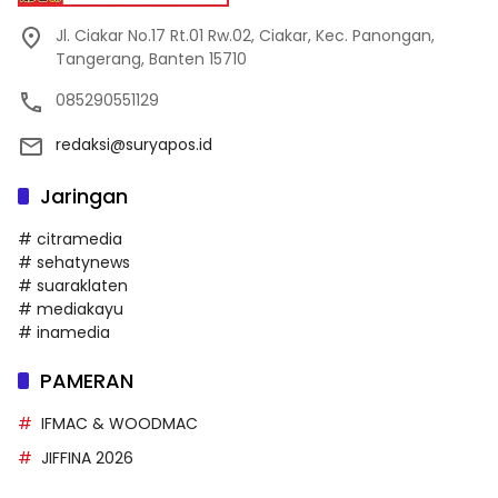
Jl. Ciakar No.17 Rt.01 Rw.02, Ciakar, Kec. Panongan,
Tangerang, Banten 15710
085290551129
redaksi@suryapos.id
Jaringan
# citramedia
# sehatynews
# suaraklaten
# mediakayu
# inamedia
PAMERAN
IFMAC & WOODMAC
JIFFINA 2026