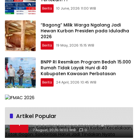
Berita
10 June, 2026 11:00 WIB
“Bagong” Milik Warga Ngalang Jadi
Hewan Kurban Presiden pada Iduladha
2026
Berita
19 May, 2026 15:15 WIB
BNPP RI Resmikan Program Bedah 15.000
Rumah Tidak Layak Huni di 40
Kabupaten Kawasan Perbatasan
Berita
24 April, 2026 10:45 WIB
Artikel Popular
Ra’Nggagas Solidarity Bantu Anggota
1
Korban Kecelakaan, Totok Gogon:
Solidaritas Harus Jadi Tindakan Nyata
7 August, 2026 16:02 WIB
0