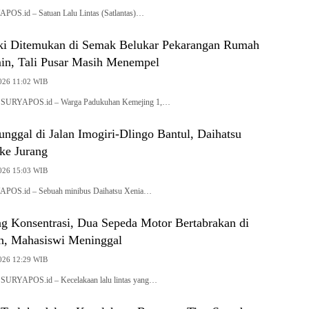
POS.id – Satuan Lalu Lintas (Satlantas)…
ki Ditemukan di Semak Belukar Pekarangan Rumah
in, Tali Pusar Masih Menempel
2026 11:02 WIB
, SURYAPOS.id – Warga Padukuhan Kemejing 1,…
nggal di Jalan Imogiri-Dlingo Bantul, Daihatsu
ke Jurang
2026 15:03 WIB
APOS.id – Sebuah minibus Daihatsu Xenia…
g Konsentrasi, Dua Sepeda Motor Bertabrakan di
n, Mahasiswi Meninggal
2026 12:29 WIB
 SURYAPOS.id – Kecelakaan lalu lintas yang…