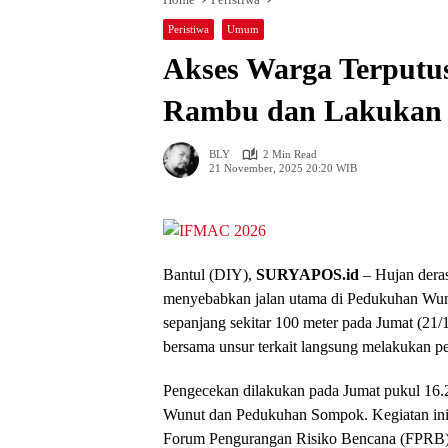
Peristiwa
Umum
Akses Warga Terputus 
Rambu dan Lakukan 
BLY
2 Min Read
21 November, 2025 20:20 WIB
Bantul (DIY),
SURYAPOS.id
– Hujan dera
menyebabkan jalan utama di Pedukuhan Wunut
sepanjang sekitar 100 meter pada Jumat (21
bersama unsur terkait langsung melakukan p
Pengecekan dilakukan pada Jumat pukul 16.2
Wunut dan Pedukuhan Sompok. Kegiatan ini
Forum Pengurangan Risiko Bencana (FPRB) S