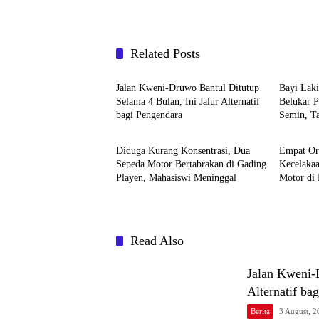
Related Posts
Berita
Berita
Jalan Kweni-Druwo Bantul Ditutup
Bayi Lak
Selama 4 Bulan, Ini Jalur Alternatif
Belukar 
bagi Pengendara
Semin, T
Berita
Berita
Diduga Kurang Konsentrasi, Dua
Empat Or
Sepeda Motor Bertabrakan di Gading
Kecelaka
Playen, Mahasiswi Meninggal
Motor di 
Read Also
Jalan Kweni-D
Alternatif ba
Berita
3 August, 