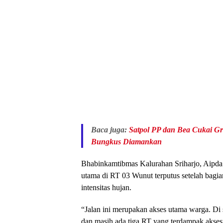
Baca juga:
Satpol PP dan Bea Cukai Gre
Bungkus Diamankan
Bhabinkamtibmas Kalurahan Sriharjo, Aipd
utama di RT 03 Wunut terputus setelah bagi
intensitas hujan.
“Jalan ini merupakan akses utama warga. Di s
dan masih ada tiga RT yang terdampak aks