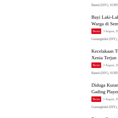
Bantul (DIY), SURYA
Bayi Laki-La
Warga di Sem
Berita
3 August, 
Gunungkidul (DIY)
Kecelakaan Tu
Xenia Terjun 
Berita
2 August, 
Bantul (DIY), SURY
Diduga Kuran
Gading Playe
Berita
1 August, 
Gunungkidul (DIY),