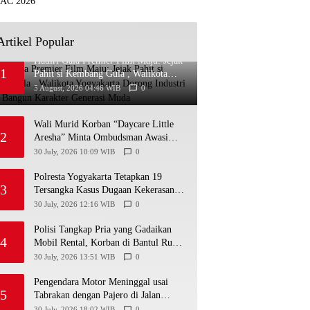
Artikel Popular
Hadiri Gala Premier Film Maju: Jejak
1
Pahit si Kembang Gula , Walikota
Yogyakarta Dorong Industri Kreatif
5 August, 2026 04:46 WIB
0
Bangun Karakter Generasi Muda
Wali Murid Korban “Daycare Little
2
Aresha” Minta Ombudsman Awasi
Penyidikan
30 July, 2026 10:09 WIB
0
Polresta Yogyakarta Tetapkan 19
3
Tersangka Kasus Dugaan Kekerasan
terhadap Anak, 16 Ditahan
30 July, 2026 12:16 WIB
0
Polisi Tangkap Pria yang Gadaikan
4
Mobil Rental, Korban di Bantul Rugi
Rp31,5 Juta
30 July, 2026 13:51 WIB
0
Pengendara Motor Meninggal usai
5
Tabrakan dengan Pajero di Jalan
Wonosari-Yogyakarta, Diduga Masuk
30 July, 2026 18:02 WIB
0