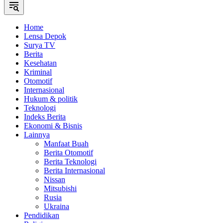
Home
Lensa Depok
Surya TV
Berita
Kesehatan
Kriminal
Otomotif
Internasional
Hukum & politik
Teknologi
Indeks Berita
Ekonomi & Bisnis
Lainnya
Manfaat Buah
Berita Otomotif
Berita Teknologi
Berita Internasional
Nissan
Mitsubishi
Rusia
Ukraina
Pendidikan