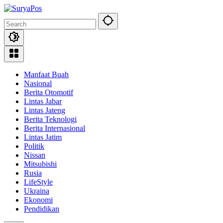
Skip
to
content
Manfaat Buah
Nasional
Berita Otomotif
Lintas Jabar
Lintas Jateng
Berita Teknologi
Berita Internasional
Lintas Jatim
Politik
Nissan
Mitsubishi
Rusia
LifeStyle
Ukraina
Ekonomi
Pendidikan