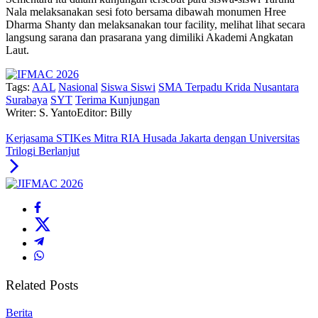
Nala melaksanakan sesi foto bersama dibawah monumen Hree
Dharma Shanty dan melaksanakan tour facility, melihat lihat secara
langsung sarana dan prasarana yang dimiliki Akademi Angkatan
Laut.
Tags:
AAL
Nasional
Siswa Siswi
SMA Terpadu Krida Nusantara
Surabaya
SYT
Terima Kunjungan
Writer: S. Yanto
Editor: Billy
Kerjasama STIKes Mitra RIA Husada Jakarta dengan Universitas
Trilogi Berlanjut
Related Posts
Berita