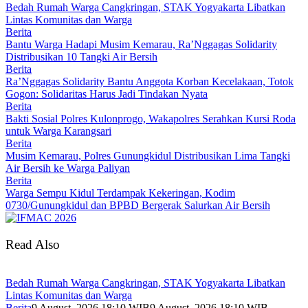
Bedah Rumah Warga Cangkringan, STAK Yogyakarta Libatkan
Lintas Komunitas dan Warga
Berita
Bantu Warga Hadapi Musim Kemarau, Ra’Nggagas Solidarity
Distribusikan 10 Tangki Air Bersih
Berita
Ra’Nggagas Solidarity Bantu Anggota Korban Kecelakaan, Totok
Gogon: Solidaritas Harus Jadi Tindakan Nyata
Berita
Bakti Sosial Polres Kulonprogo, Wakapolres Serahkan Kursi Roda
untuk Warga Karangsari
Berita
Musim Kemarau, Polres Gunungkidul Distribusikan Lima Tangki
Air Bersih ke Warga Paliyan
Berita
Warga Sempu Kidul Terdampak Kekeringan, Kodim
0730/Gunungkidul dan BPBD Bergerak Salurkan Air Bersih
Read Also
Bedah Rumah Warga Cangkringan, STAK Yogyakarta Libatkan
Lintas Komunitas dan Warga
Berita
9 August, 2026 18:10 WIB
9 August, 2026 18:10 WIB