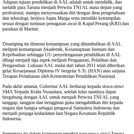
Adapun tujuan pendidikan di AAL adalah untuk mendidik, dan
melatih para Taruna menjadi Perwira TNI AL masa depan yang
profesional, mampu menyesuaikan diri dengan ilmu pengetahuan
dan teknologi, berjiwa Sapta Marga serta memiliki ketrampilan
sesuai dengan tuntutan penugasan awal di Kapal Perang (KRI) dan
pasukan di Marinir.
Disamping itu dimensi kemampuan yang ditumbuhkan di AAL
meliputi kemampuan Akademik, Kesamaptaan Jasmani dan
Kepribadian sehingga UU penyelengaraan pendidikan di AAL
dibagi menjadi tiga aspek meliputi Pengajaran, Pelatihan dan
Pengasuhan. Lulusan AAL mulai dari tahun 2011 telah diberikan
gelar Kesarjanaan Diploma IV bergelar S.Tr. (HAN) atau sarjana
Terapan Pertahanan oleh Kementerian Pendidikan Nasional.
Pada akhir amanat, Gubernur AAL berharap kepada siswa-siswi
SMA Terpadu Krida Nusantara, setelah lulus nantinya dapat
bergabung dengan AAL untuk menjadi Perwira TNI AL yang
tanggap, tanggon dan trengginas guna mengabdikan diri kepada
negara dan bangsa sebagai pengawal Samudera Indonesia dan
menjadi penjaga kedaulatan laut Negara Kesatuan Republik
Indonesia.
Sementara itu dalam kunjungan tersebut para siswa-siswi Taruna